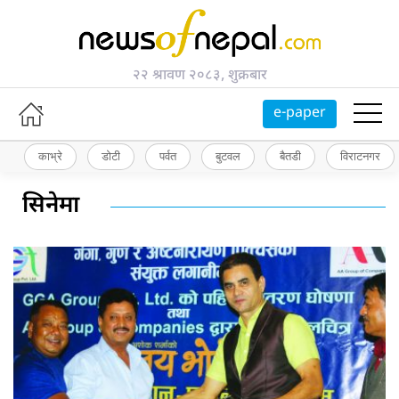
२२ श्रावण २०८३, शुक्रबार
e-paper
काभ्रे
डोटी
पर्वत
बुटवल
बैतडी
विराटनगर
सिनेमा