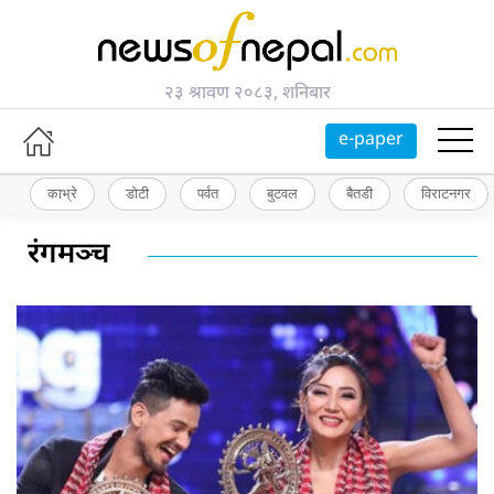
२३ श्रावण २०८३, शनिबार
e-paper
काभ्रे
डोटी
पर्वत
बुटवल
बैतडी
विराटनगर
रंगमञ्च