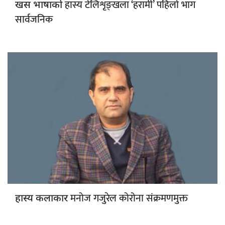
हास्य टेलिशृङ्खला ‘हरामी’ पहिलो भाग
खस भाषाको
सार्वजनिक
मनोज गजुरेल कोरोना संक्रमणमुक्त
हास्य कलाकार