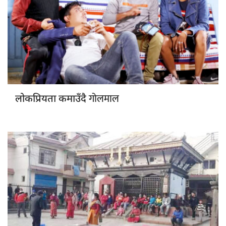
गोलमाल
लोकप्रियता कमाउँदै