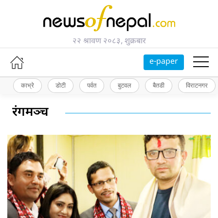
२२ श्रावण २०८३, शुक्रबार
e-paper
काभ्रे
डोटी
पर्वत
बुटवल
बैतडी
विराटनगर
रंगमञ्च