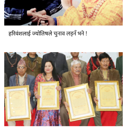
चुनाव लड्नँ भने !
हरिवंशलाई ज्योतिषले