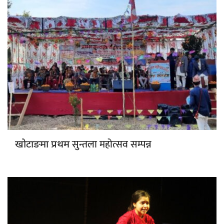
सुन्तला महोत्सव सम्पन्न
खोटाङमा प्रथम