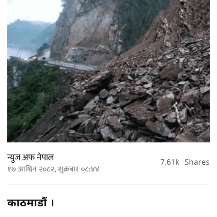
न्युज अफ नेपाल
7.61k
Shares
१७ आश्विन २०८२, शुक्रबार ०८:४४
काठमाडौं ।