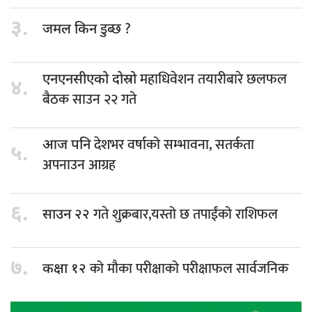
३.
डुब्छ ?
जमल किन
महाधिवेशन तयारीबारे छलफल
एनएनसीएको दोस्रो
४.
बैठक साउन २२ गते
देशभर वर्षाको सम्भावना, सतर्कता
आज पनि
५.
अपनाउन आग्रह
६.
गते शुक्रबार,यस्तो छ तपाईंको राशिफल
साउन २२
७.
को मौका परीक्षाको परीक्षाफल सार्वजनिक
कक्षा १२