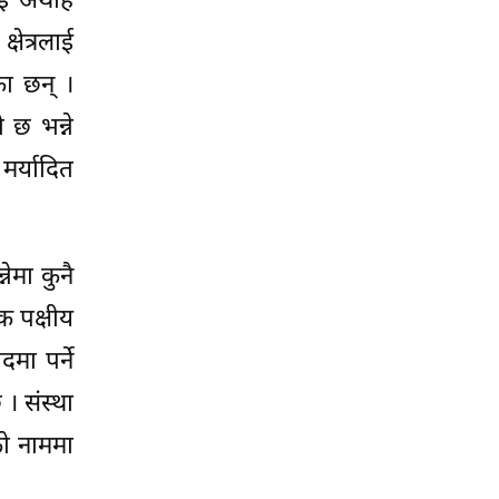
लाई अथाह
षेत्रलाई
का छन् ।
 छ भन्ने
मर्यादित
नेमा कुनै
क पक्षीय
मा पर्ने
। संस्था
ाको नाममा