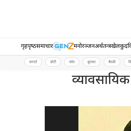
गृहपृष्‍ठ
समाचार
मनोरञ्जन
अर्थतन्त्र
खेलकुद
व
काभ्रे
डोटी
पर्वत
बुटवल
बैतडी
व
व्यावसायि