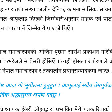
गाडि बढाइयो । कलेजको समयबाहेक फिल्डमा रिपोर्टिङम
, महानगर तथा सन्ध्याकालीन दैनिक, कामना मासिक, साध
काशनले आफूलाई दिएको जिम्मेवारीअनुसार ग्राहक एवं प
न तयार पार्ने जिम्मेवारी पाएको थिएँ ।
ाल समाचारपत्रको अन्तिम पृष्ठमा सारांश प्रकाशन गरि
 कभरेजले म बेसरी हौसिएँ । त्यही हौसला र प्रेरणाल
ेय नेपाल समाचारपत्र र तत्कालीन प्रधानसम्पादकमा जान्छ 
रेष्ठ आज यो भूगोलमा हुनुहुन्न । आफूलाई सदैव प्रेमपूर्व
दिक श्रद्धासुमन अर्पण गर्दछु ।
ाध्यापक ईश्वरी ओझाद्वारा प्रभावित मेरो पत्रकारिताक