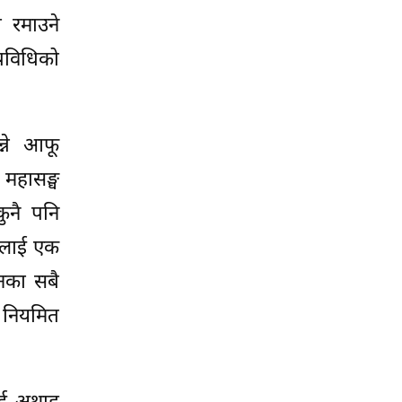
 रमाउने
्रविधिको
न्ने आफू
 महासङ्घ
कुनै पनि
फूलाई एक
शनका सबै
 नियमित