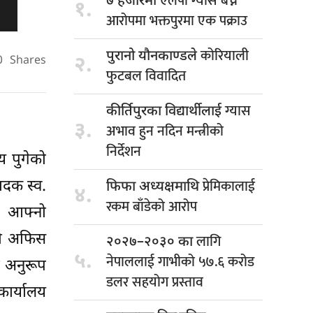
एलपी ग्यास बेच्ने
७ हजारमा
१.
आरोपमा भक्तपुरमा एक पक्राउ
कोरियाली
पुरानो यौनकाण्डले
२.
0
Shares
फुटबल विवादित
ग्यास
कीर्तिपुरका विद्यार्थीलाई
३.
अभाव हुन नदिन मन्त्रीको
निर्देशन
य पुगेको
प्रेमिकालाई
पादक स्व.
फिफा अध्यक्षमाथि
४.
रकम बाँडेको आरोप
रो आफ्नो
गो अफिस
लागि
२०२७–२०३० का
५.
नेपाललाई गाभीको ५७.६ करोड
ा अनुरूप
डलर सहयोग प्रस्ताव
ार्यालय