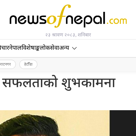
२३ श्रावण २०८३, शनिबार
िचार
नेपाल
विशेषाङ्क
लोकसेवा
अन्य
िराटनगर
हेटौँडा
क सफलताको शुभकामना