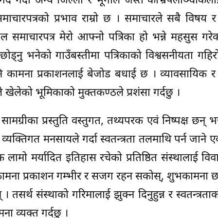
गर्दै गर्दा अन्य जिल्ला र भूगोल जस्तै काभ्रेपलाञ्चोक
चारपत्रको प्रभाव राम्रो छ । समाचारले सबै विषय र क्
ल समाचारपत्र मेरो आफ्नो पत्रिका हो भन्ने महसुस गरे
छोड्नु भनेको गाउँबस्तीमा पत्रिकाको विश्वसनीयता गहिरो
पनि कामना प्रकाशनलाई बेजोड बधाई छ । व्यावसायिक र 
े खेलेको भूमिकाको मुक्तकण्ठले प्रशंसा गर्दछु ।
ग्रीका प्रस्तुति वस्तुगत, तथ्यपरक एवं निष्पक्ष छन् भन्
व्यक्तिगत मनसायले गर्दा स्वतन्त्रता तलमाथि पर्न जाने ए
क लामो मर्यादित इतिहास रचेको प्रतिष्ठित संस्थालाई विवाद
 कामना प्रकाशन गम्भीर र सजग रहन सकोस्, शुभकामना छ 
 । तसर्थ संस्थाको गरिमालाई झुक्न दिनुहुन्न र स्वतन्त्रत
ना व्यक्त गर्दछु ।