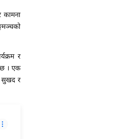
 र कामना
्गमञ्चको
्यक्रम र
 छ । एक
न सुखद र