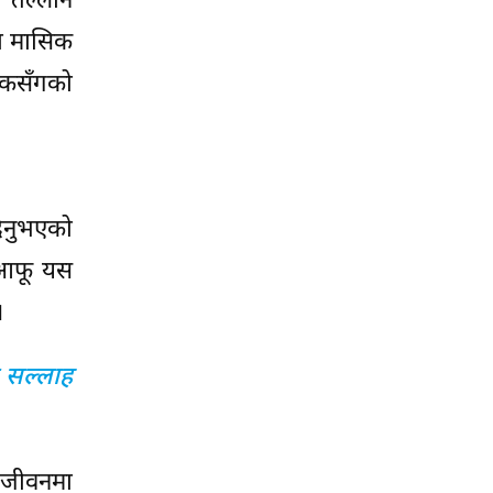
ा तल्लीन
ना मासिक
ाठकसँगको
दिनुभएको
े आफू यस
।
क सल्लाह
ो जीवनमा