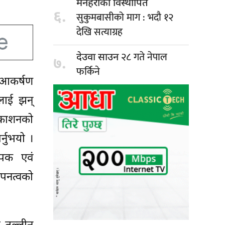
मनहराका विस्थापित
६.
सुकुमबासीको माग : भदौ १२
देखि सत्याग्रह
२८ गते नेपाल
देउवा साउन
७.
फर्किने
ो आकर्षण
मलाई झन्
्रकाशनको
्नुभयो ।
ापक एवं
पनत्वको