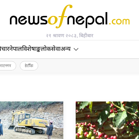
२१ श्रावण २०८३, बिहीबार
िचार
नेपाल
विशेषाङ्क
लोकसेवा
अन्य
िराटनगर
हेटौँडा