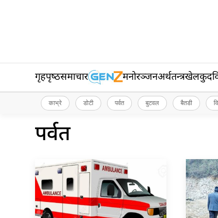
गृहपृष्‍ठ
समाचार
मनोरञ्जन
अर्थतन्त्र
खेलकुद
व
काभ्रे
डोटी
पर्वत
बुटवल
बैतडी
व
पर्वत