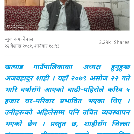
न्युज अफ नेपाल
3.29k
Shares
२२ बैशाख २०८१, शनिबार १८:५३
खत्याड गाउँपालिकाका अध्यक्ष हुनुहुन्छ
अजबहादुर शाही । यहाँ २०७९ असोज २२ गते
भारि वर्षासँगै आएको बाढी–पहिरोले करिब ५
हजार घर–परिवार प्रभावित भएका थिए ।
उनीहरूको अहिलेसम्म पनि उचित व्यवस्थापन
भएको छैन । प्रस्तुत छ, शाहीसँग जिल्ला