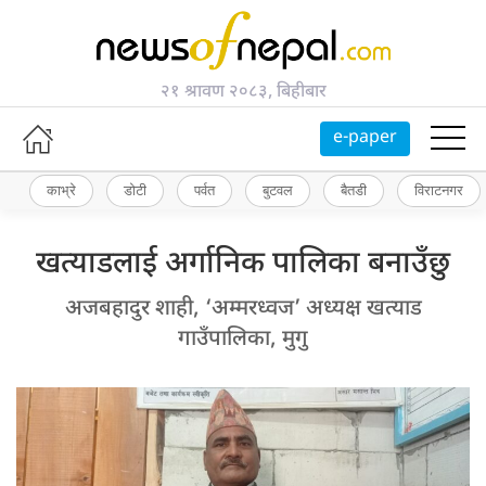
२१ श्रावण २०८३, बिहीबार
e-paper
काभ्रे
डोटी
पर्वत
बुटवल
बैतडी
विराटनगर
खत्याडलाई अर्गानिक पालिका बनाउँछु
अजबहादुर शाही, ‘अम्मरध्वज’ अध्यक्ष खत्याड
गाउँपालिका, मुगु