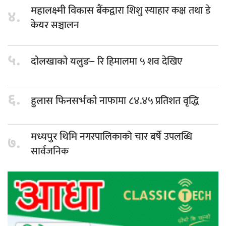
बैंकद्वारा शिशु स्याहार कक्ष तथा डे
महालक्ष्मी विकास
४.
केयर सञ्चालन
५.
रि हिमालमा ५ शव देखिए
दोलखाको यलुङ–
६.
नाफामा ८४.४५ प्रतिशत वृद्धि
हुलास फिनसर्भको
नगरपालिकाको चार बर्षे उपलब्धि
मध्यपुर थिमि
७.
सार्वजनिक