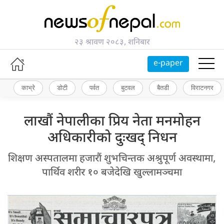
२३ श्रावण २०८३, शनिबार
e-paper
काभ्रे
डोटी
पर्वत
बुटवल
बैतडी
विराटनगर
लाखौं नेपालीका प्रिय नेता मनमोहन
अधिकारीको दुःखद् निधन
शिक्षण अस्पतालमा हजारौं शुभचिन्तक अश्रुपूर्ण अवस्थामा,
पार्थिव शरीर १० बजेदेखि खुल्लामञ्चमा