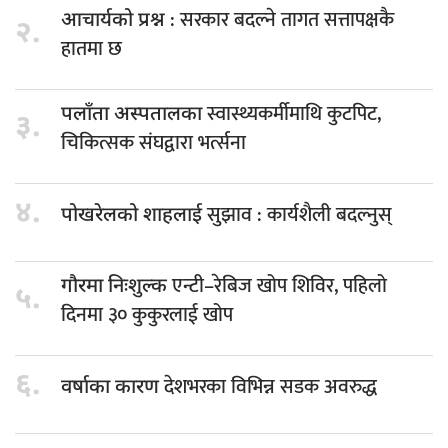
: सरकार बदल्ने तागत सत्तापक्षकै
आचार्यको प्रश्न
२.
हातमा छ
स्वास्थ्यकर्मीमाथि कुटपिट,
पलाँता अस्पतालका
३.
चिकित्सक संघद्वारा भर्त्सना
४.
सुझाव : कार्यशैली बदल्नुस्
पोखरेलको शाहलाई
एन्टी–रेबिज खोप शिविर, पहिलो
गौरमा निःशुल्क
५.
दिनमा ३० कुकुरलाई खोप
६.
देशभरका विभिन्न सडक अवरुद्ध
वर्षाका कारण