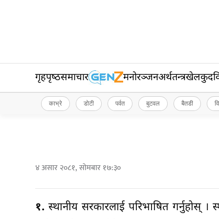
गृहपृष्‍ठ
समाचार
मनोरञ्जन
अर्थतन्त्र
खेलकुद
व
काभ्रे
डोटी
पर्वत
बुटवल
बैतडी
व
४ असार २०८१, सोमबार १७:३०
१.
स्थानीय सरकारलाई परिभाषित गर्नुहोस् । 