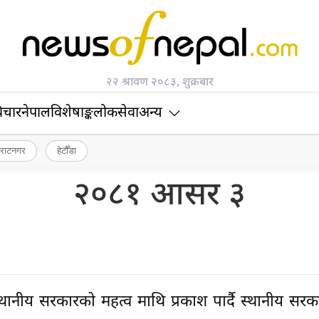
२२ श्रावण २०८३, शुक्रबार
िचार
नेपाल
विशेषाङ्क
लोकसेवा
अन्य
िराटनगर
हेटौँडा
२०८१ आसर ३
स्थानीय सरकारको महत्व माथि प्रकाश पार्दै स्थानीय सर