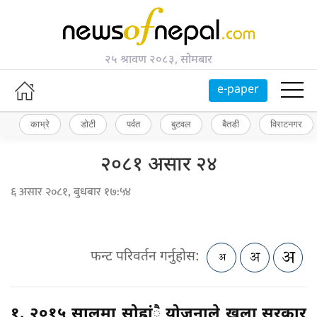
२५ श्रावण २०८३, सोमबार
e-paper
काभ्रे
डोटी
पर्वत
बुटवल
बैतडी
विराटनगर
२०८१ असार २४
६ असार २०८१, बुधबार १७:५४
फन्ट परिवर्तन गर्नुहोस:
१. २०१५ सालमा सोह्रांै योजनाले खुला सरकार