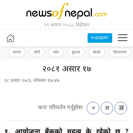
२१ श्रावण २०८३, बिहीबार
e-paper
काभ्रे
डोटी
पर्वत
बुटवल
बैतडी
विराटनगर
२०८१ असार १७
१८ असार २०८१, सोमबार १७:४७
फन्ट परिवर्तन गर्नुहोस:
१. आयोजना बैंकको महत्व के रहेको छ ?