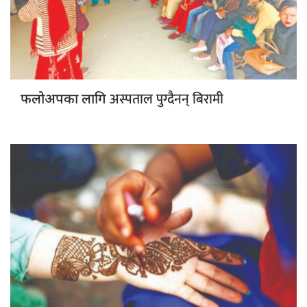
अस्पताल पुग्दैनन् बिरामी
फलोअपका लागि