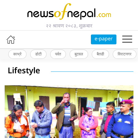
२२ श्रावण २०८३, शुक्रबार
e-paper
काभ्रे
डोटी
पर्वत
बुटवल
बैतडी
विराटनगर
Lifestyle