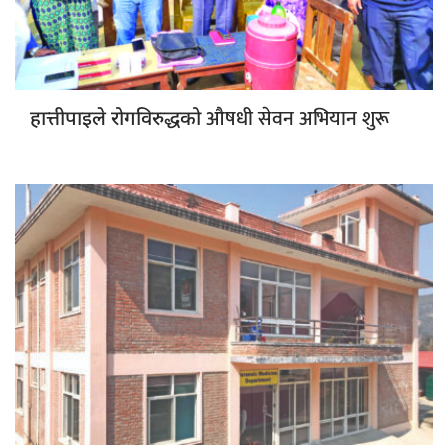
औषधी सेवन अभियान शुरू
हात्तीपाइले रोगविरुद्धको