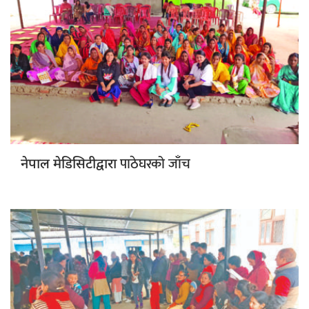
पाठेघरको जाँच
नेपाल मेडिसिटीद्वारा