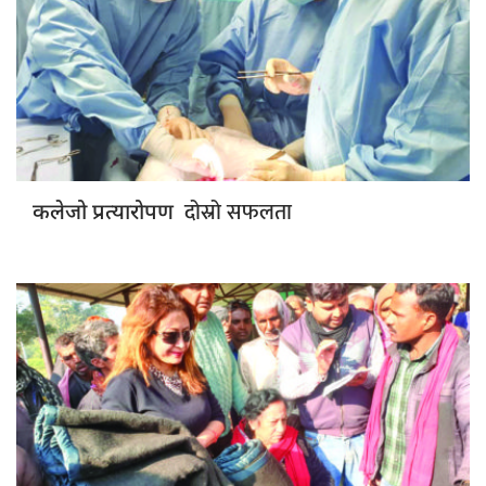
दोस्रो सफलता
कलेजो प्रत्यारोपण