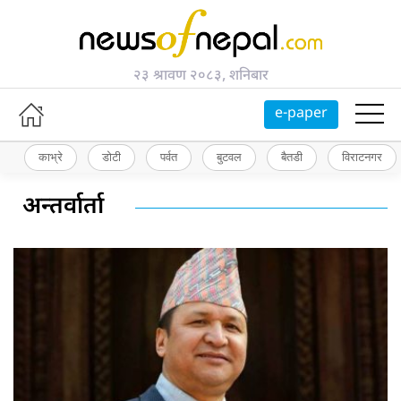
२३ श्रावण २०८३, शनिबार
e-paper
काभ्रे
डोटी
पर्वत
बुटवल
बैतडी
विराटनगर
अन्तर्वार्ता