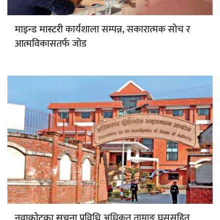
कार्यशाला सम्पन्न, सकारात्मक सोच र
माइन्ड मास्टरी
आत्मविकासतर्फ जोड
प्रविधि अधिकृत तामाङ घुससहित
नुवाकोटका सूचना