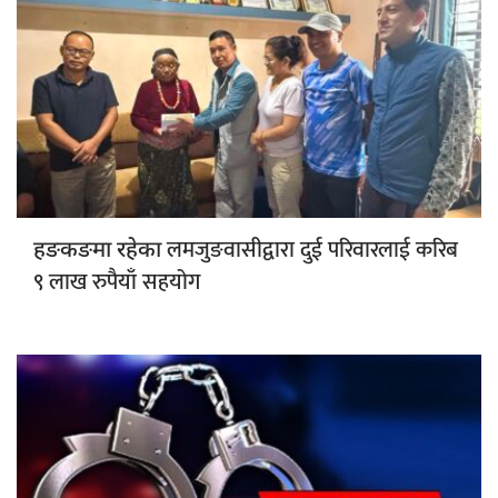
लमजुङवासीद्वारा दुई परिवारलाई करिब
हङकङमा रहेका
९ लाख रुपैयाँ सहयोग