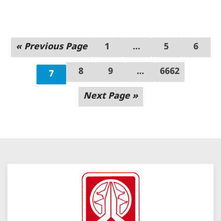
« Previous Page
1
…
5
6
8
9
...
6662
7
Next Page »