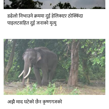
क्रममा दुई हेलिकप्टर ठोक्किँदा
डढेलो निभाउने
पाइलटसहित दुई जनाको मृत्यु
घटेको छैन कृष्णगजकाे
अझै माद