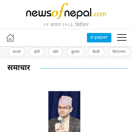
२१ श्रावण २०८३, बिहीबार
e-paper
काभ्रे
डोटी
पर्वत
बुटवल
बैतडी
विराटनगर
समाचार