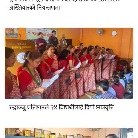
अख्तियारको नियन्त्रणमा
२४ विद्यार्थीलाई दियो छात्रवृत्ति
रुद्राञ्जु प्रतिष्ठानले