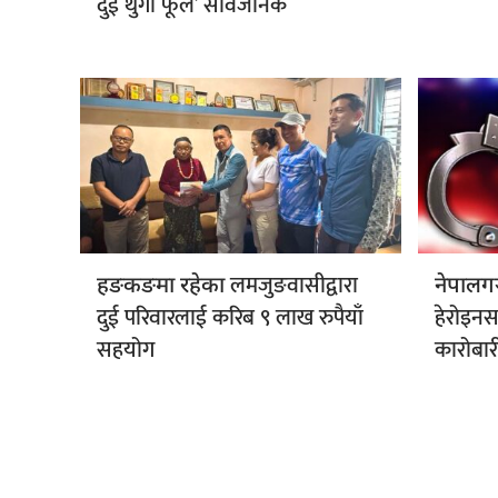
दुई थुँगा फूल’ सार्वजनिक
लमजुङवासीद्वारा
हङकङमा रहेका
नेपालग
दुई परिवारलाई करिब ९ लाख रुपैयाँ
हेरोइनस
सहयोग
कारोबारी