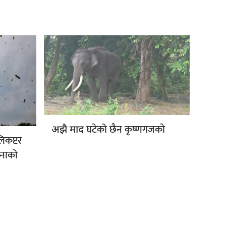
घटेको छैन कृष्णगजकाे
अझै माद
लिकप्टर
जनाको