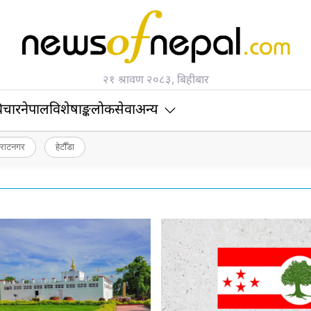
२१ श्रावण २०८३, बिहीबार
िचार
नेपाल
विशेषाङ्क
लोकसेवा
अन्य
िराटनगर
हेटौँडा