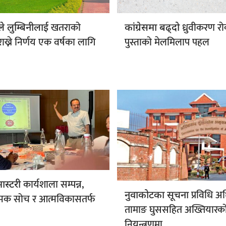
खतराको
ध्रुवीकरण रोक
ोले लुम्बिनीलाई
कांग्रेसमा बढ्दो
ाख्ने निर्णय एक वर्षका लागि
पुस्ताको मेलमिलाप पहल
कार्यशाला सम्पन्न,
मास्टरी
प्रविधि अ
नुवाकोटका सूचना
्मक सोच र आत्मविकासतर्फ
तामाङ घुससहित अख्तियारक
नियन्त्रणमा