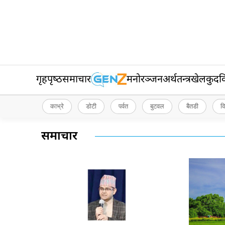
गृहपृष्‍ठ
समाचार
मनोरञ्जन
अर्थतन्त्र
खेलकुद
व
काभ्रे
डोटी
पर्वत
बुटवल
बैतडी
व
समाचार