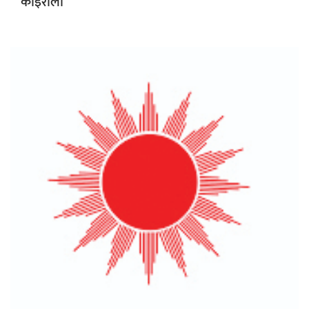
कोइराला