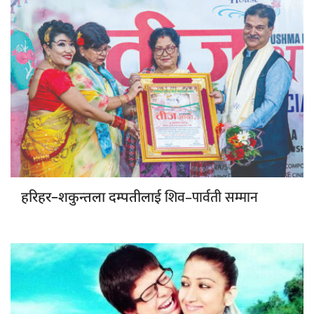
शिव–पार्वती सम्मान
हरिहर–शकुन्तला दम्पतीलाई