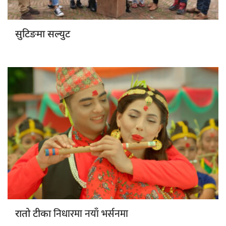
सुटिङमा सल्युट
निधारमा नयाँ भर्सनमा
रातो टीका