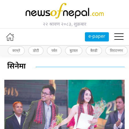
२२ श्रावण २०८३, शुक्रबार
e-paper
काभ्रे
डोटी
पर्वत
बुटवल
बैतडी
विराटनगर
सिनेमा