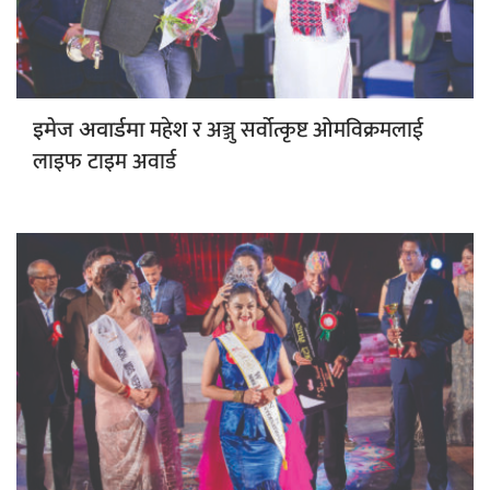
महेश र अञ्जु सर्वोत्कृष्ट ओमविक्रमलाई
इमेज अवार्डमा
लाइफ टाइम अवार्ड