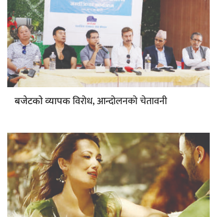
विरोध, आन्दोलनको चेतावनी
बजेटको व्यापक