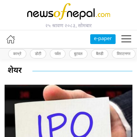
२५ श्रावण २०८३, सोमबार
e-paper
काभ्रे
डोटी
पर्वत
बुटवल
बैतडी
विराटनगर
शेयर