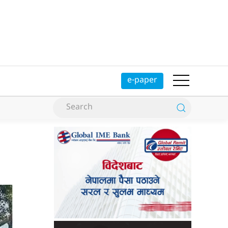
e-paper
ा