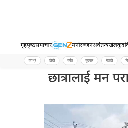
गृहपृष्‍ठ
समाचार
मनोरञ्जन
अर्थतन्त्र
खेलकुद
व
काभ्रे
डोटी
पर्वत
बुटवल
बैतडी
व
छात्रालाई मन पर