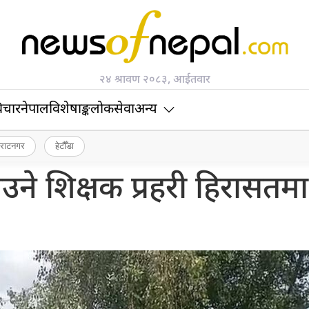
२४ श्रावण २०८३, आईतवार
िचार
नेपाल
विशेषाङ्क
लोकसेवा
अन्य
िराटनगर
हेटौँडा
ाउने शिक्षक प्रहरी हिरासतम