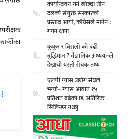
 थालेपछि
कार्यान्वयन गर्न खोज्दा तीन
५.
दलको संयुक्त सरकारको
प्रस्ताव आयो, काँग्रेसले मानेन :
उपरीक्षक
गगन थापा
 कार्कीका
बिरालो को बढी
कुकुर र
६.
बुद्धिमान ? वैज्ञानिक अध्ययनले
देखायो यस्तो रोचक तथ्य
उद्योग संघले
एलपी ग्यास
भन्यो– ग्यास आयात १५
७.
प्रतिशत बढेको छ, अतिरिक्त
सिलिन्डर नथप्नु