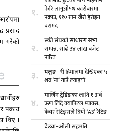
पाँच महिनामै
जेलबाट छुटेको
फेरि लागुऔषध कारोबारमा
१.
पक्राउ, ११० ग्राम खैरो हेरोइन
ो आरोपमा
बरामद
र प्रसाद
साधारण सभा
स्की संघको
ोग गरेको
२.
सम्पन्न, साढे ३४ लाख बजेट
पारित
हिमालमा देखिएका ५
यलुङ– री
३.
शव ‘ना’ गाउँ ल्याइयो
लागि १ अर्ब
मार्जिन ट्रेडिङका
ार्थीहरु
४.
ऋण लिँदै क्यापिटल म्याक्स,
र पक्राउ
केयर रेटिङ्सले दियो ‘A3’ रेटिङ
का थिए ।
देउवा–ओली सहमति