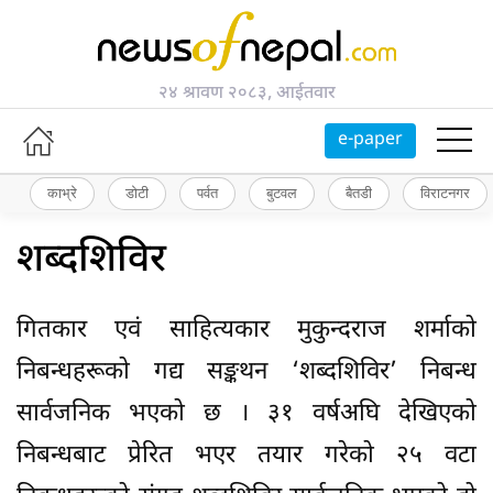
२४ श्रावण २०८३, आईतवार
e-paper
काभ्रे
डोटी
पर्वत
बुटवल
बैतडी
विराटनगर
शब्दशिविर
गितकार एवं साहित्यकार मुकुन्दराज शर्माको
निबन्धहरूको गद्य सङ्कथन ‘शब्दशिविर’ निबन्ध
सार्वजनिक भएको छ । ३१ वर्षअघि देखिएको
निबन्धबाट प्रेरित भएर तयार गरेको २५ वटा