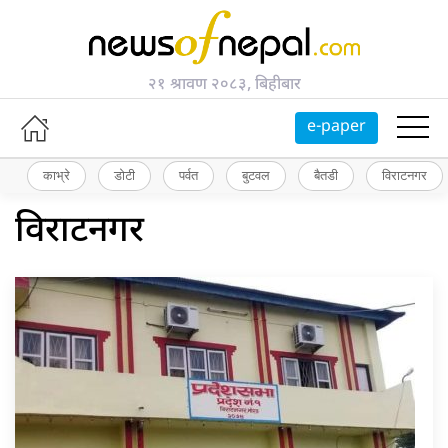
२१ श्रावण २०८३, बिहीबार
e-paper
काभ्रे
डोटी
पर्वत
बुटवल
बैतडी
विराटनगर
विराटनगर