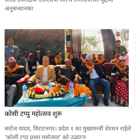
वरिष्ठ उपरीक्षक एसएसपी सौरभ राणाउपरको मुद्दामा
अनुसन्धानका
महोत्सव शुरू
कोसी टप्पु
सरोज यादव, विराटनगर। प्रदेश १ का मुख्यमन्त्री शेरधन राईले
‘कोशी टप्पु प्रथम महोत्सव’ को उद्घाटन