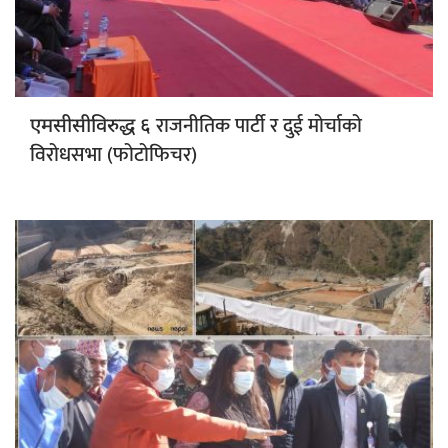
राजनीतिक पार्टी र दुई मोर्चाको
एमसीसीविरुद्ध ६
विरोधसभा (फोटोफिचर)