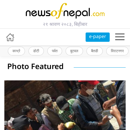
२१ श्रावण २०८३, बिहीबार
e-paper
काभ्रे
डोटी
पर्वत
बुटवल
बैतडी
विराटनगर
Photo Featured