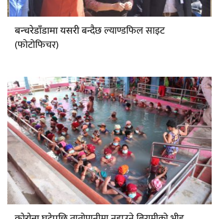
बन्दैछ ल्याण्डफिल साइट
बन्चरेडाँडामा यसरी
(फोटोफिचर)
तातोपानीमा नुहाउने बिरामीको भीड
काेरोना घटेपछि