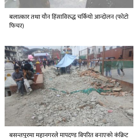
यौन हिंसाविरुद्ध चर्कियाे आन्दाेलन (फोटो
बलात्कार तथा
फिचर)
मापदण्ड बिपरित बनाएको कंक्रिट
बसन्तपुरमा महानगरले