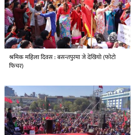
दिवस : बसन्तपुरमा जे देखियो (फोटो
श्रमिक महिला
फिचर)