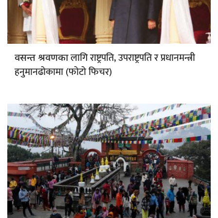
लागि राष्ट्रपति, उपराष्ट्रपति र प्रधानमन्त्री
वसन्त श्रवणका
हनुमानढोकामा (फोटो फिचर)