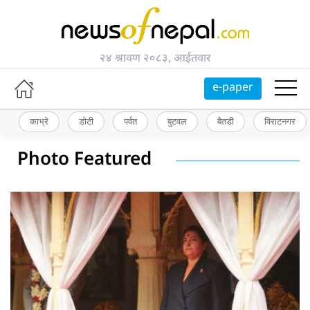
२४ श्रावण २०८३, आईतवार
e-paper
काभ्रे
डोटी
पर्वत
बुटवल
बैतडी
विराटनगर
Photo Featured