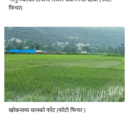
फिचर)
फाँट (फोटो फिचर )
खोकनामा धानको