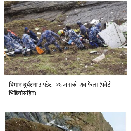
अपडेट : १६ जनाको शव फेला (फोटो-
विमान दुर्घटना
भिडियोसहित)