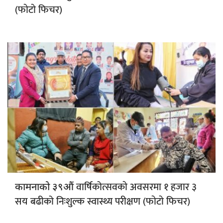
(फाेटाे फिचर)
वार्षिकोत्सवकाे अवसरमा १ हजार ३
कामनाको ३९औं
सय बढीको निःशुल्क स्वास्थ्य परीक्षण (फाेटाे फिचर)