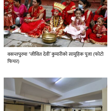
देवी’ कुमारीको सामूहिक पूजा (फोटो
वसन्तपुरमा ‘जीवित
फिचर)