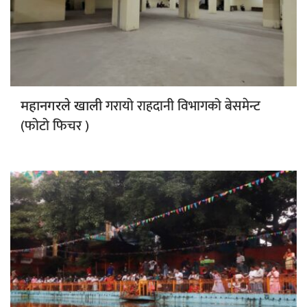
गरायो राहदानी विभागको बेसमेन्ट
महानगरले खाली
(फोटो फिचर )