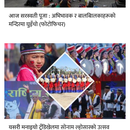
पूजा : अभिभावक र बालबािलकाहरूको
आज सरस्वती
मन्दिरमा घुइँचो (फोटोफिचर)
टुँडिखेलमा सोनाम ल्होसारको उत्सव
यसरी मनाइयाे