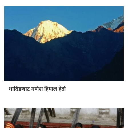
हिमाल हेर्दा
धादिङबाट गणेश