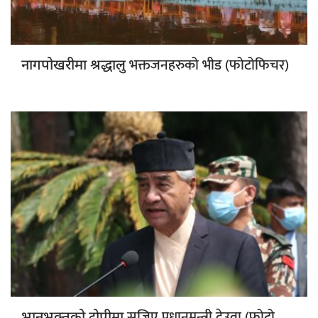
भक्तजनहरुको भीड (फोटोफिचर)
नागपोखरीमा श्रद्धालु
सजिए प्रधानमन्त्री देउवा (फोटो
भानुभक्तको टोपीमा