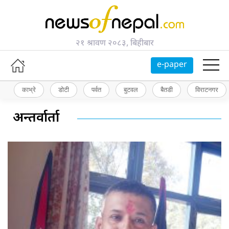
२१ श्रावण २०८३, बिहीबार
e-paper
काभ्रे
डोटी
पर्वत
बुटवल
बैतडी
विराटनगर
अन्तर्वार्ता