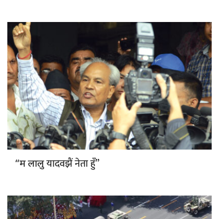
यादवझैं नेता हुँ”
“म लालु