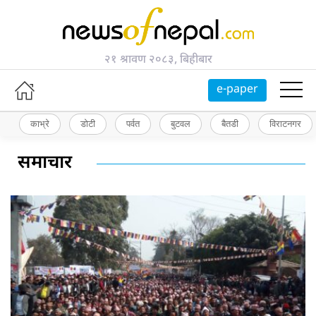
२१ श्रावण २०८३, बिहीबार
e-paper
काभ्रे
डोटी
पर्वत
बुटवल
बैतडी
विराटनगर
समाचार