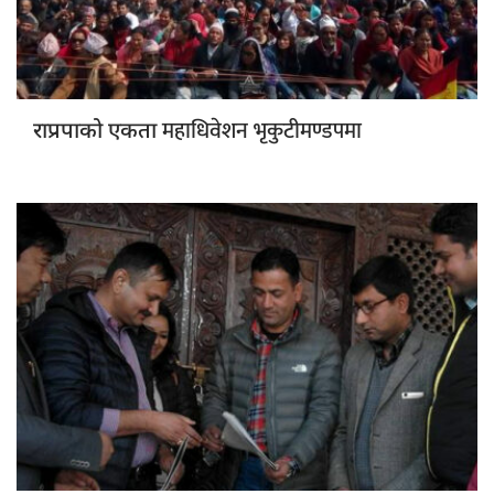
महाधिवेशन भृकुटीमण्डपमा
राप्रपाको एकता