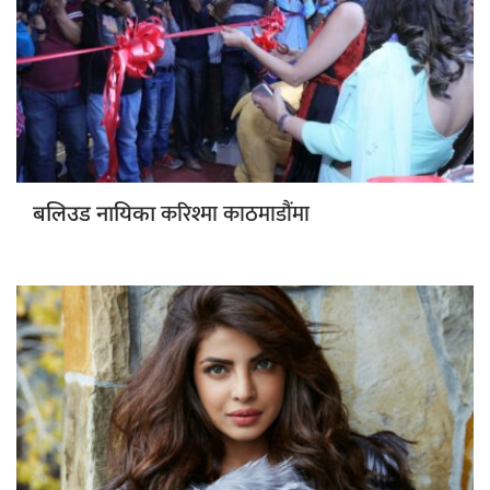
करिश्मा काठमाडौंमा
बलिउड नायिका