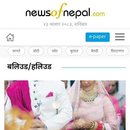
२३ श्रावण २०८३, शनिबार
e-paper
काभ्रे
डोटी
पर्वत
बुटवल
बैतडी
विराटनगर
बलिउड/हलिउड