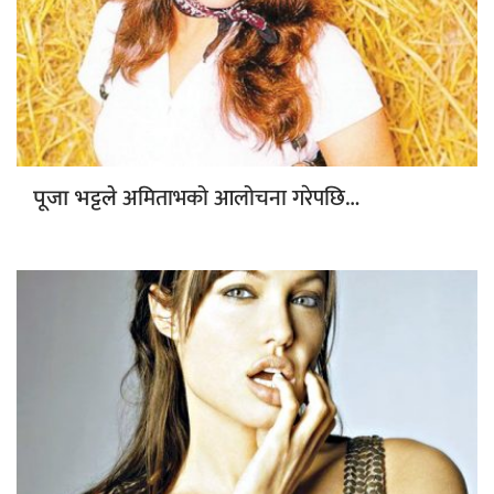
अमिताभको आलोचना गरेपछि…
पूजा भट्टले