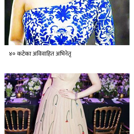
अविवाहित अभिनेतृ
४० कटेका