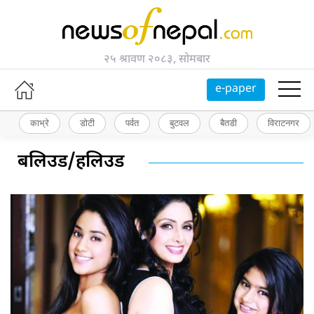
२५ श्रावण २०८३, सोमबार
e-paper
काभ्रे
डोटी
पर्वत
बुटवल
बैतडी
विराटनगर
बलिउड/हलिउड