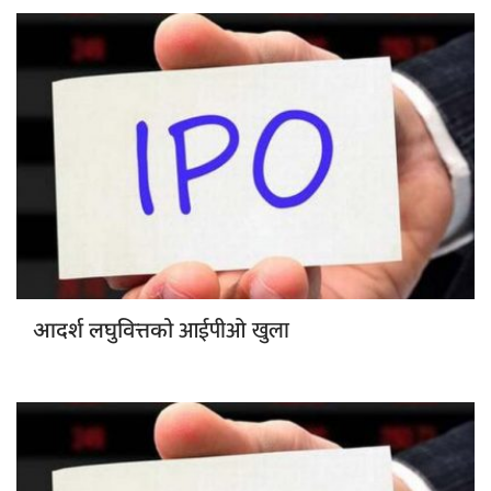
आईपीओ खुला
आदर्श लघुवित्तको