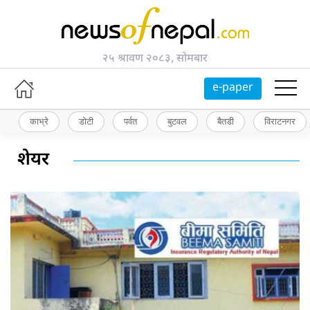
२५ श्रावण २०८३, सोमबार
e-paper
काभ्रे
डोटी
पर्वत
बुटवल
बैतडी
विराटनगर
शेयर