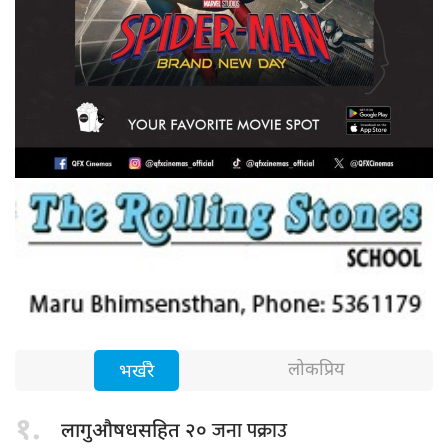
लोकप्रिय
भर्खरै
१.
जना पक्राउ
लागुऔषधसहित २०