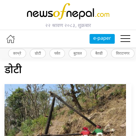
२२ श्रावण २०८३, शुक्रबार
e-paper
काभ्रे
डोटी
पर्वत
बुटवल
बैतडी
विराटनगर
डोटी