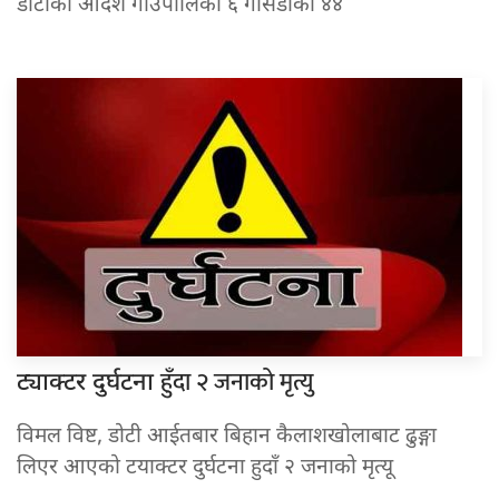
डोटीको आर्दश गाउपालिका ६ गोसेडाका ४४
हुँदा २ जनाको मृत्यु
ट्याक्टर दुर्घटना
विमल विष्ट, डोटी आईतबार बिहान कैलाशखोलाबाट ढुङ्गा
लिएर आएको टयाक्टर दुर्घटना हुदाँ २ जनाको मृत्यू