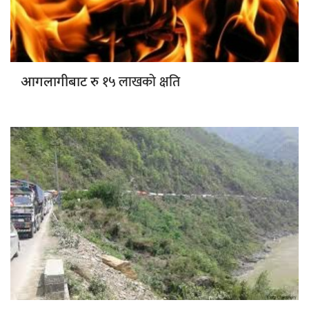
१५ लाखको क्षति
आगलागीबाट रु