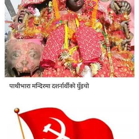
दशर्नार्थीको घुँइचो
पाथीभारा मन्दिरमा