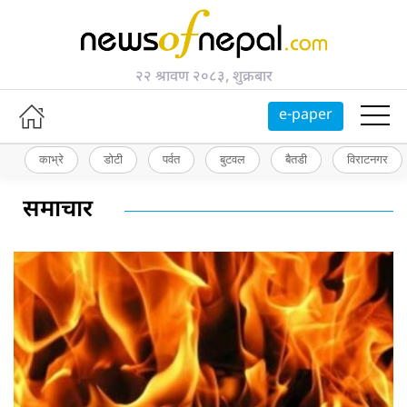
२२ श्रावण २०८३, शुक्रबार
e-paper
काभ्रे
डोटी
पर्वत
बुटवल
बैतडी
विराटनगर
समाचार