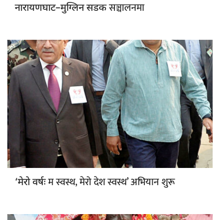
सञ्चालनमा
नारायणघाट–मुग्लिन सडक
म स्वस्थ, मेरो देश स्वस्थ’ अभियान शुरू
‘मेरो वर्षः