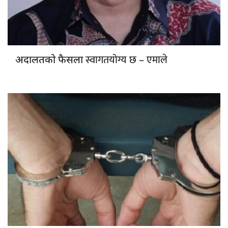
स्वागतयोग्य छ – एमाले
अदालतको फैसला