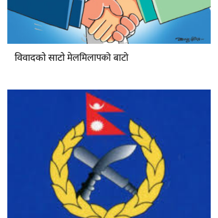
मेलमिलापको बाटो
विवादको साटो