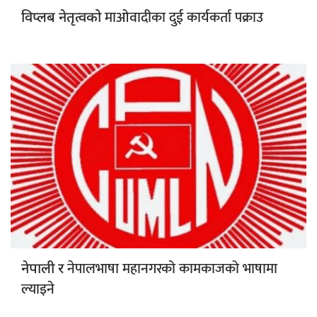
माओवादीका दुई कार्यकर्ता पक्राउ
विप्लब नेतृत्वको
नेपालभाषा महानगरको कामकाजको भाषामा
नेपाली र
ल्याइने