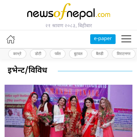
२१ श्रावण २०८३, बिहीबार
e-paper
काभ्रे
डोटी
पर्वत
बुटवल
बैतडी
विराटनगर
इभेन्ट/विविध