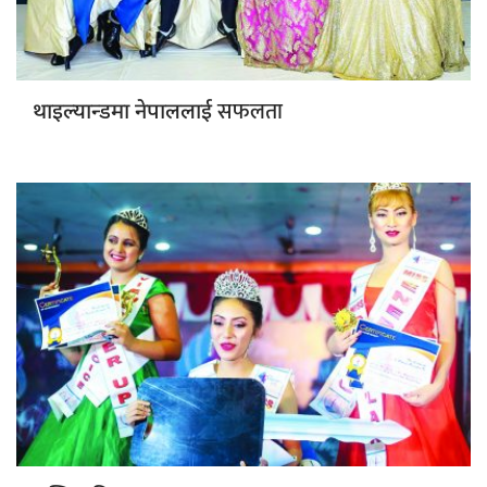
सफलता
थाइल्यान्डमा नेपाललाई