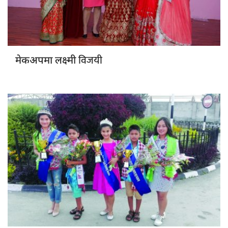
विजयी
मेकअपमा लक्ष्मी