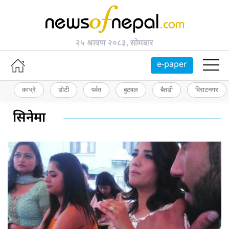
२५ श्रावण २०८३, सोमबार
e-paper
काभ्रे
डोटी
पर्वत
बुटवल
बैतडी
विराटनगर
सिनेमा