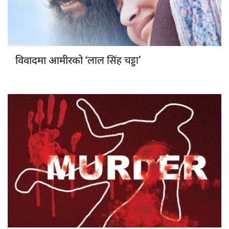
‘लाल सिंह चड्डा’
विवादमा आमीरको