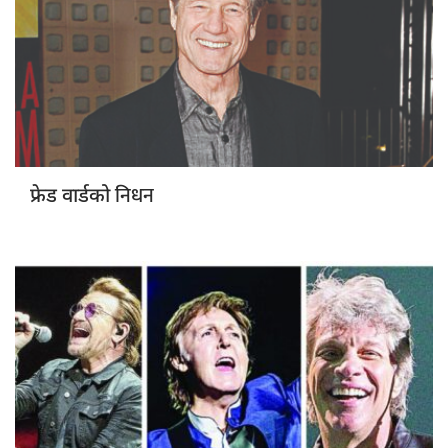
निधन
फ्रेड वार्डको