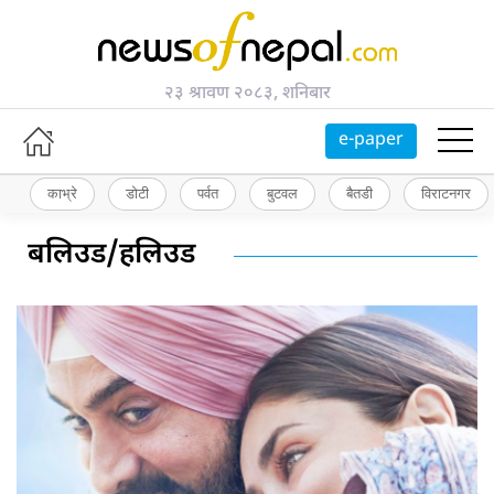
२३ श्रावण २०८३, शनिबार
e-paper
काभ्रे
डोटी
पर्वत
बुटवल
बैतडी
विराटनगर
बलिउड/हलिउड