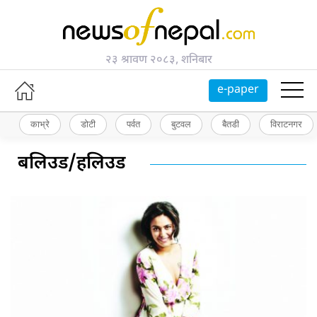
२३ श्रावण २०८३, शनिबार
e-paper
काभ्रे
डोटी
पर्वत
बुटवल
बैतडी
विराटनगर
बलिउड/हलिउड