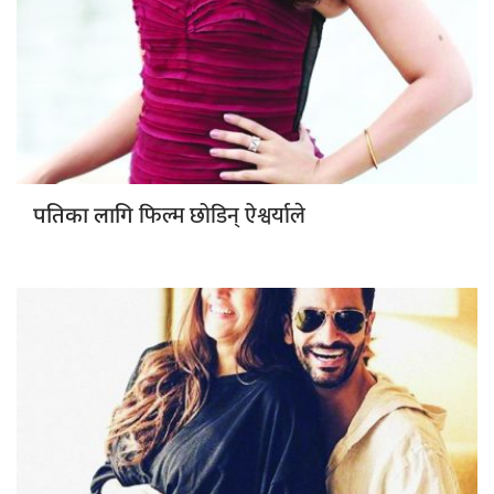
फिल्म छोडिन् ऐश्वर्याले
पतिका लागि