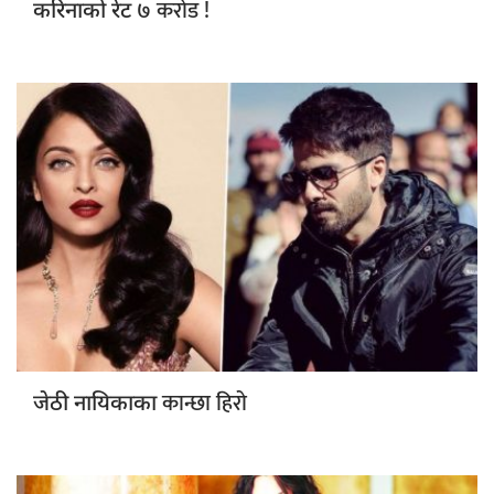
७ करोड !
करिनाको रेट
कान्छा हिरो
जेठी नायिकाका