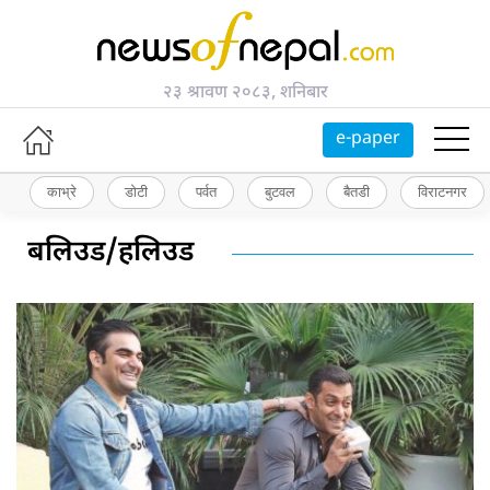
२३ श्रावण २०८३, शनिबार
e-paper
काभ्रे
डोटी
पर्वत
बुटवल
बैतडी
विराटनगर
बलिउड/हलिउड