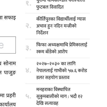
कोरियाली
पुरानो यौनकाण्डले
१.
फुटबल विवादित
रमा सफाइ
ग्यास
कीर्तिपुरका विद्यार्थीलाई
२.
अभाव हुन नदिन मन्त्रीको
निर्देशन
प्रेमिकालाई
फिफा अध्यक्षमाथि
३.
रकम बाँडेको आरोप
लागि
ीय सोनाम
२०२७–२०३० का
४.
नेपाललाई गाभीको ५७.६ करोड
गत पाजुङ
डलर सहयोग प्रस्ताव
मनहराका विस्थापित
५.
मा प्रहरी
सुकुमबासीको माग : भदौ १२
देखि सत्याग्रह
कार्यालय