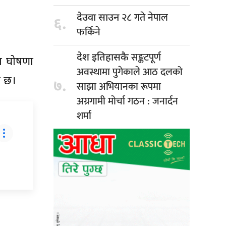
२८ गते नेपाल
देउवा साउन
६.
फर्किने
सङ्कटपूर्ण
देश इतिहासकै
ृत घोषणा
अवस्थामा पुगेकाले आठ दलको
ो छ।
७.
साझा अभियानका रूपमा
अग्रगामी मोर्चा गठन : जनार्दन
शर्मा