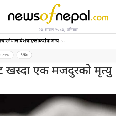
२३ श्रावण २०८३, शनिबार
िचार
नेपाल
विशेषाङ्क
लोकसेवा
अन्य
िराटनगर
हेटौँडा
 खस्दा एक मजदुरको मृत्यु