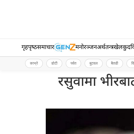
गृहपृष्‍ठ
समाचार
मनोरञ्जन
अर्थतन्त्र
खेलकुद
व
काभ्रे
डोटी
पर्वत
बुटवल
बैतडी
व
रसुवामा भीरबाट