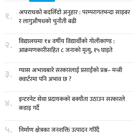
अनुहार : परम्परागतभन्दा साइबर
अपराधको बदलिँदो
१.
र लागुऔषधको चुनौती बढी
वर्षीय विद्यार्थीको गोलीकाण्ड :
विद्यालयमा १४
२.
आक्रमणकारीसहित ८ जनाको मृत्यु, १५ घाइते
सरकारलाई प्रसाईंको प्रश्न– मन्त्री
ग्यास अभावबारे
३.
क्वार्टरमा पनि अभाव छ ?
प्रदायकको बक्यौता उठाउन सरकारले
इन्टरनेट सेवा
४.
कडाइ गर्दै
५.
जनशक्ति उत्पादन गरिँदै
निर्माण क्षेत्रका