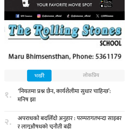
लोकप्रिय
भर्खरै
छैन, कार्यशैलीमा सुधार चाहिन्छ’:
‘नियतमा प्रश्न
१.
मनिष झा
अनुहार : परम्परागतभन्दा साइबर
अपराधको बदलिँदो
२.
र लागुऔषधको चुनौती बढी