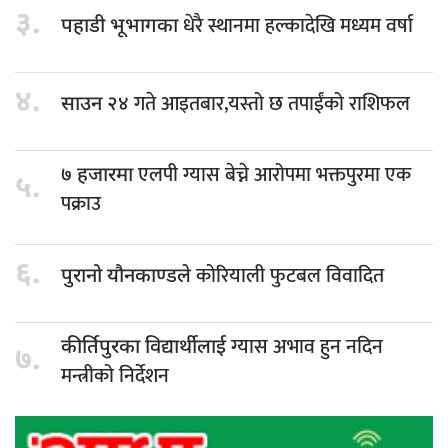
३.
धेरै स्थानमा हल्कादेखि मध्यम वर्षा
पहाडी भूभागका
४.
गते आइतबार,यस्तो छ तपाईंको राशिफल
साउन २४
एलपी ग्यास बेच्ने आरोपमा भक्तपुरमा एक
७ हजारमा
५.
पक्राउ
६.
कोरियाली फुटबल विवादित
पुरानो यौनकाण्डले
ग्यास अभाव हुन नदिन
कीर्तिपुरका विद्यार्थीलाई
७.
मन्त्रीको निर्देशन