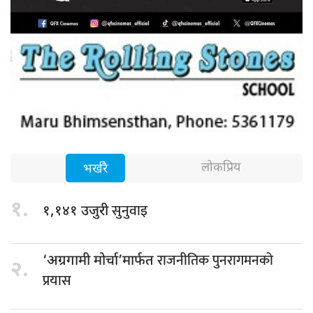
लोकप्रिय
भर्खरै
१.
सुनुवाइ
१,१४१ उजुरी
राजनीतिक पुनरागमनको
‘अग्रगामी मोर्चा’मार्फत
२.
प्रयास