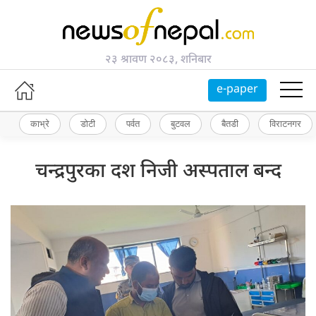
२३ श्रावण २०८३, शनिबार
e-paper
काभ्रे
डोटी
पर्वत
बुटवल
बैतडी
विराटनगर
चन्द्रपुरका दश निजी अस्पताल बन्द