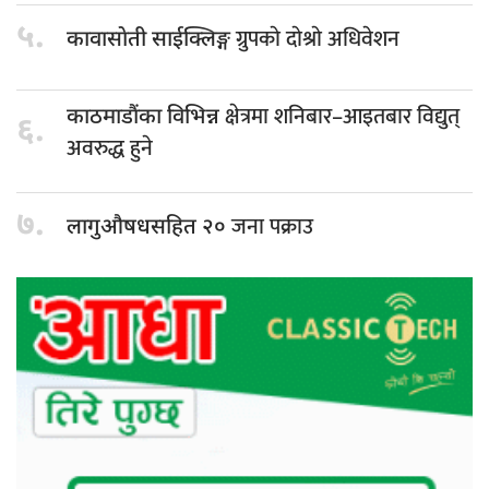
५.
ग्रुपकाे दाेश्राे अधिवेशन
कावासाेती साईक्लिङ्ग
क्षेत्रमा शनिबार–आइतबार विद्युत्
काठमाडौंका विभिन्न
६.
अवरुद्ध हुने
७.
जना पक्राउ
लागुऔषधसहित २०