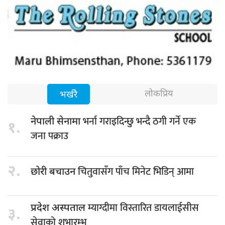
लोकप्रिय
भर्खरै
भर्ना गराइदिन्छु भन्दै ठगी गर्ने एक
नेपाली सेनामा
१.
जना पक्राउ
२.
चितुवासँग पाँच मिनेट भिडिन् आमा
छोरी बचाउन
म्याग्दीमा विस्तारित डायलाईसीस
प्रदेश अस्पताल
३.
सेवाको शुभारम्भ