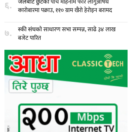
पाँच महिनामै फेरि लागुऔषध
जेलबाट छुटेको
६.
कारोबारमा पक्राउ, ११० ग्राम खैरो हेरोइन बरामद
साधारण सभा सम्पन्न, साढे ३४ लाख
स्की संघको
७.
बजेट पारित