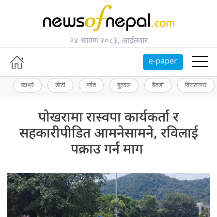
२४ श्रावण २०८३, आईतवार
e-paper
काभ्रे
डोटी
पर्वत
बुटवल
बैतडी
विराटनगर
पोखरामा रास्वपा कार्यकर्ता र
सहकारीपीडित आमनेसामने, रविलाई
पक्राउ गर्न माग