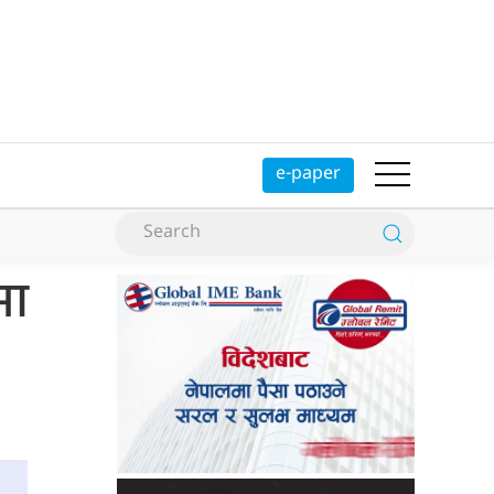
e-paper
मा