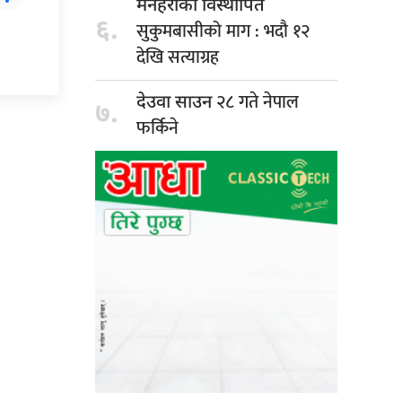
मनहराका विस्थापित
६.
सुकुमबासीको माग : भदौ १२
देखि सत्याग्रह
२८ गते नेपाल
देउवा साउन
७.
फर्किने