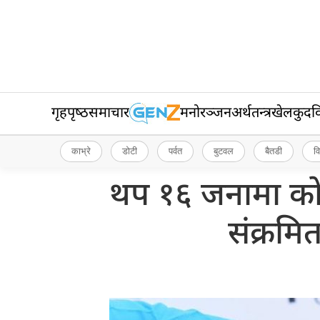
गृहपृष्‍ठ
समाचार
मनोरञ्जन
अर्थतन्त्र
खेलकुद
व
काभ्रे
डोटी
पर्वत
बुटवल
बैतडी
व
थप १६ जनामा कोरो
संक्रमित