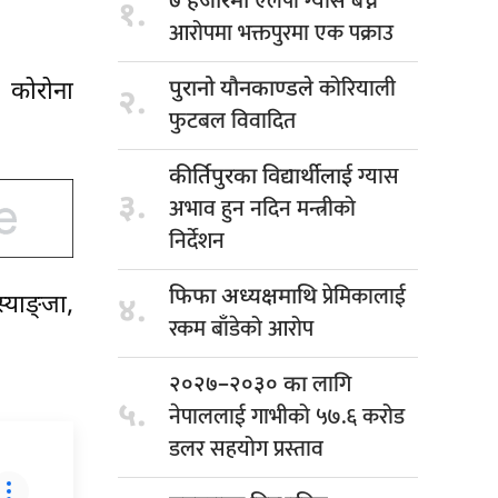
एलपी ग्यास बेच्ने
७ हजारमा
१.
आरोपमा भक्तपुरमा एक पक्राउ
कोरियाली
पुरानो यौनकाण्डले
 कोरोना
२.
फुटबल विवादित
ग्यास
कीर्तिपुरका विद्यार्थीलाई
३.
अभाव हुन नदिन मन्त्रीको
निर्देशन
प्रेमिकालाई
फिफा अध्यक्षमाथि
्याङ्जा,
४.
रकम बाँडेको आरोप
लागि
२०२७–२०३० का
५.
नेपाललाई गाभीको ५७.६ करोड
डलर सहयोग प्रस्ताव
क्रिया