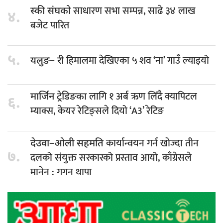
साधारण सभा सम्पन्न, साढे ३४ लाख
स्की संघको
४.
बजेट पारित
५.
हिमालमा देखिएका ५ शव ‘ना’ गाउँ ल्याइयो
यलुङ– री
लागि १ अर्ब ऋण लिँदै क्यापिटल
मार्जिन ट्रेडिङका
६.
म्याक्स, केयर रेटिङ्सले दियो ‘A3’ रेटिङ
कार्यान्वयन गर्न खोज्दा तीन
देउवा–ओली सहमति
७.
दलको संयुक्त सरकारको प्रस्ताव आयो, काँग्रेसले
मानेन : गगन थापा