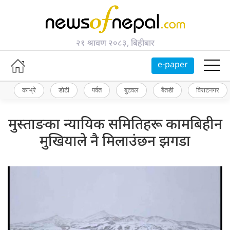
२१ श्रावण २०८३, बिहीबार
e-paper
काभ्रे
डोटी
पर्वत
बुटवल
बैतडी
विराटनगर
मुस्ताङका न्यायिक समितिहरू कामबिहीन
मुखियाले नै मिलाउंछन झगडा