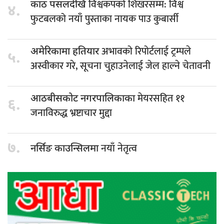
विश्वकपको शिखरसम्म: विश्व
काठ पसलदेखि
४.
फुटबलको नयाँ पुस्ताका नायक पाउ कुबार्सी
अभावको रिपोर्टलाई ट्रम्पले
अमेरिकामा हतियार
५.
अस्वीकार गरे, सूचना चुहाउनेलाई जेल हाल्ने चेतावनी
मेयरसहित ११
आठबीसकोट नगरपालिकाका
६.
जनाविरुद्ध भ्रष्टाचार मुद्दा
७.
नयाँ नेतृत्व
नर्सिङ काउन्सिलमा